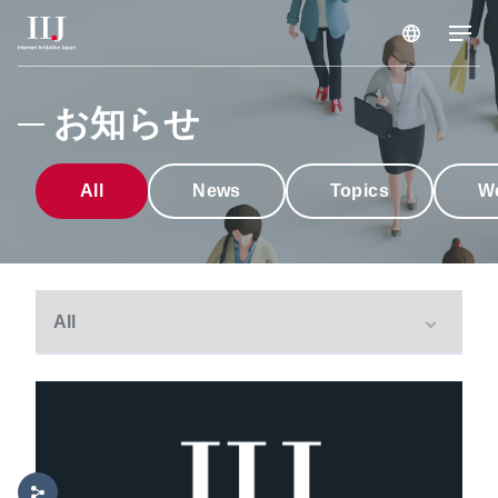
サービス & ソリューション
お知らせ
導入事例
All
News
Topics
W
お知らせ
企業情報