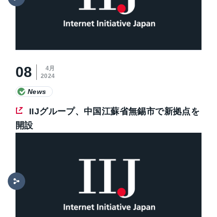
08
4月
2024
News
IIJグループ、中国江蘇省無錫市で新拠点を
開設